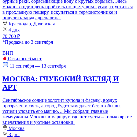
бурные реки, сбрасывающие воду с крутых обрывов. Здесь
можно за один день пройтись по цветущим лугам, спуститься
в прохладную пещеру, искупаться в термоисточнике и
получить заряд адреналина.
Краснодар, Даховская
4 дня
70 700 ₽
*Продажа до 3 сентября
ВИП
Осталось 6 мест
11 сентября — 13 сентября
МОСКВА: ГЛУБОКИЙ ВЗГЛЯД И
АРТ
Сентябрьское солнце золотит купола и фасады, воздух
прозрачен и свеж, а город будто замедляет бег, чтобы вы
успели уловить его магию… Мы собрали главные
жемчужины Москвы в маршрут, где нет суеты – только яркие
впечатления и уютные остановки.
Москва
3 дня