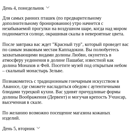
День 4, понедельник
Для самых ранних пташек (по предварительному
дополнительному бронированию) утро начнется с
незабываемой прогулки на воздушном шаре, когда над миром
поднимается солнце, окрашивая скалы в невероятные цвета.
После завтрака вас ждет "Красный тур", который проведет вас
по самым знаковым местам Каппадокии. Вы полюбуетесь
захватывающими видами долины Любви, окунетесь в
атмосферу уединения в долине Пашабаг, известной как
долина Монахов и Фей. Посетите музей под открытым небом
– скальный монастырь Зельве.
Познакомитесь с традиционным гончарным искусством в
Аваносе, где сможете насладиться обедом с аутентичными
блюдами турецкой кухни. Вас удивят причудливые формы
долины Воображения (Дервент) и могучая крепость Учхисар,
высеченная в скале.
По желанию возможно посещение магазина кожаных
изделий.
День 5, вторник