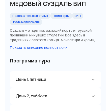
МЕДОВЫЙ СУЗДАЛЬ ВИП
Познавательный отдых
По истории
ВИП
Тур выходного дня
Суздаль – открытка, оживший портрет русской
провинции минувших столетий. Все здесь в
традициях Золотого кольца: монастыри и храмы,
величавый кремль, уютные улочки, где начинает
Показать описание полностью
казаться, что календарь нагло врет, а время
остановилось.
Программа тура
День 1, пятница
День 2, суббота