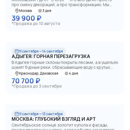
про смену декораций, а про трансформацию. Мы
предлагаем нечто большее, чем просто
Москва
3 дня
путешествие – это глубинную философию
39 900 ₽
сообщества, где каждый участник находит себя и
*Продажа до 10 августа
становится частью единого целого.
11 сентября — 14 сентября
АДЫГЕЯ: ГОРНАЯ ПЕРЕЗАГРУЗКА
В Адыгее горные склоны покрыты лесами, а в ущельях
шумят бурные реки, сбрасывающие воду с крутых
обрывов. Здесь можно за один день пройтись по
Краснодар, Даховская
4 дня
цветущим лугам, спуститься в прохладную пещеру,
70 700 ₽
искупаться в термоисточнике и получить заряд
*Продажа до 3 сентября
адреналина.
11 сентября — 13 сентября
МОСКВА: ГЛУБОКИЙ ВЗГЛЯД И АРТ
Сентябрьское солнце золотит купола и фасады,
воздух прозрачен и свеж, а город будто замедляет